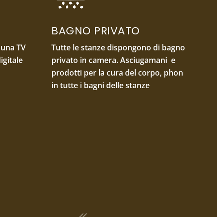
BAGNO PRIVATO
e una TV
Tutte le stanze dispongono di bagno
igitale
privato in camera. Asciugamani e
prodotti per la cura del corpo, phon
in tutte i bagni delle stanze
COLAZIONE INCLUSA
odice che
La colazione con prodotti tipici a km