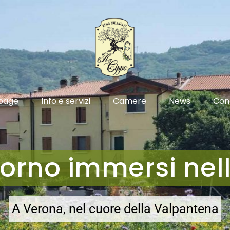
page
Info e servizi
Camere
News
Con
orno immersi nel
A Verona, nel cuore della Valpantena