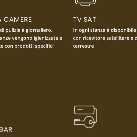
IA CAMERE
TV SAT
 di pulizia è giornaliero.
In ogni stanza è disponibil
tanze vengono igienizzate e
con ricevitore satellitare e d
te con prodotti specifici
terrestre
 BAR
ENTRATA PRIVATA
n tutte le stanze
Giorno e notte avrete un c