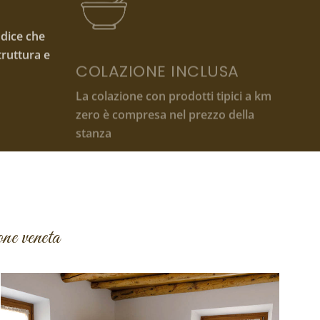
truttura e
zero è compresa nel prezzo della
stanza
one veneta