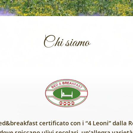
Chi siamo
bed&breakfast certificato con i “4 Leoni” dalla 
ove spiccano ulivi secolari, un’allegra varietà 