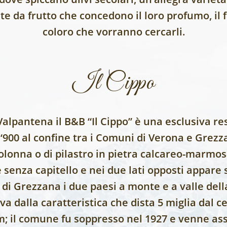
nte da frutto che concedono il loro profumo, il f
coloro che vorranno cercarli.
Il Cippo
Valpantena il B&B “Il Cippo” è una esclusiva res
 ‘900 al confine tra i Comuni di Verona e Grezz
 colonna o di pilastro in pietra calcareo-marmo
senza capitello e nei due lati opposti appare sc
di Grezzana i due paesi a monte e a valle dell
a dalla caratteristica che dista 5 miglia dal ce
; il comune fu soppresso nel 1927 e venne asso