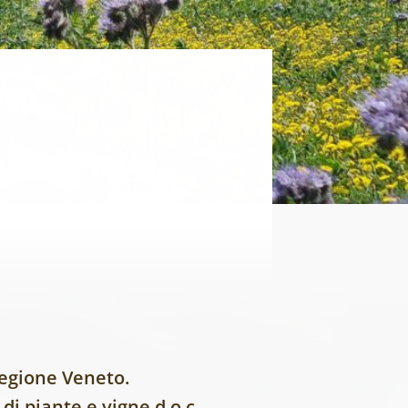
Regione Veneto.
di piante e vigne d.o.c.,